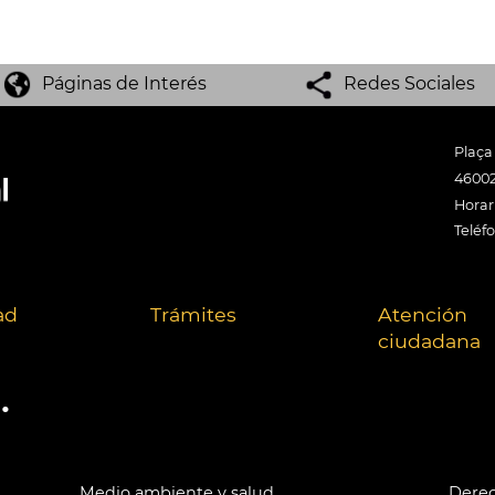
Páginas de Interés
Redes Sociales
Plaça
46002
Horari
Teléf
ad
Trámites
Atención
ciudadana
.
Medio ambiente y salud
Derec