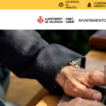
VALENCIA
GOBIER
AL
ABIERTO
MINUTO
AYUNTAMIENT