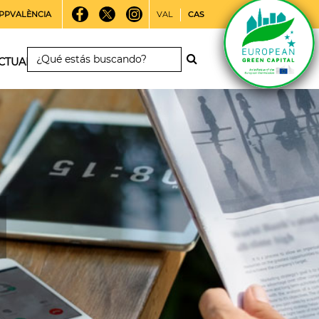
PPVALÈNCIA
VAL
CAS
CTUALIDAD