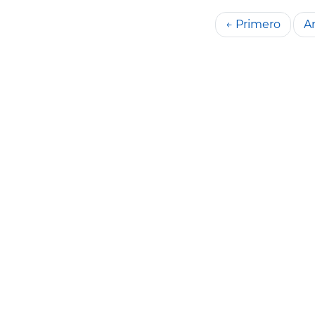
← Primero
An