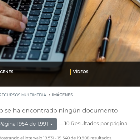
ÁGENES
VÍDEOS
RECURSOS MULTIMEDIA
IMÁGENES
o se ha encontrado ningún documento
— 10 Resultados por página
Página 1954 de 1.991
ostrando el intervalo 19.531 - 19.540 de 19.908 resultados.