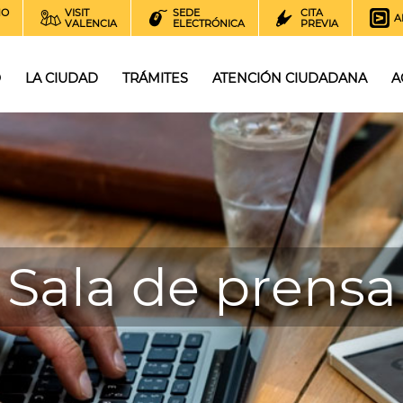
NO
VISIT
SEDE
CITA
A
VALENCIA
ELECTRÓNICA
PREVIA
O
LA CIUDAD
TRÁMITES
ATENCIÓN CIUDADANA
A
Sala de prensa