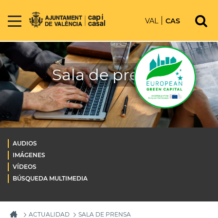
VAL
CAS
Sala de prensa
AUDIOS
IMÁGENES
VÍDEOS
BÚSQUEDA MULTIMEDIA
ACTUALIDAD
SALA DE PRENSA