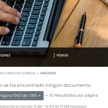
ÁGENES
VÍDEOS
RECURSOS MULTIMEDIA
IMÁGENES
o se ha encontrado ningún documento
— 10 Resultados por página
Página 1947 de 1.991
ostrando el intervalo 19.461 - 19.470 de 19.909 resultados.