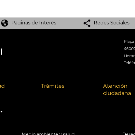
Páginas de Interés
Redes Sociales
Plaça
46002
Horari
Teléf
ad
Trámites
Atención
ciudadana
.
Medio ambiente y salud
Derec