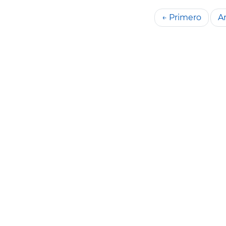
← Primero
An