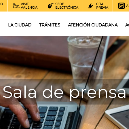
NO
VISIT
SEDE
CITA
A
VALENCIA
ELECTRÓNICA
PREVIA
O
LA CIUDAD
TRÁMITES
ATENCIÓN CIUDADANA
A
Sala de prensa