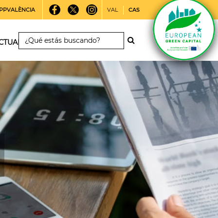
PPVALÈNCIA
VAL
CAS
CTUALIDAD