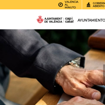
VALENCIA
GOBIER
AL
ABIERTO
MINUTO
AYUNTAMIENT