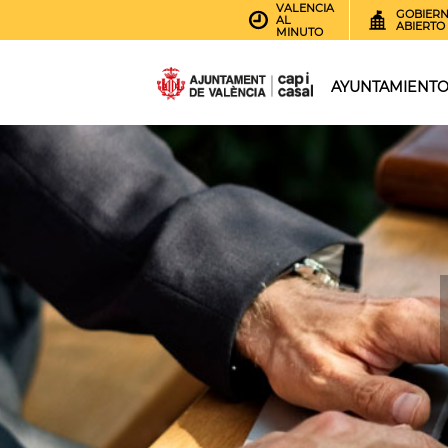
VALENCIA
GOBIER
AL
ABIERTO
MINUTO
AYUNTAMIENT