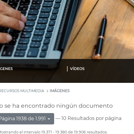
ÁGENES
VÍDEOS
RECURSOS MULTIMEDIA
IMÁGENES
o se ha encontrado ningún documento
— 10 Resultados por página
Página 1938 de 1.991
ostrando el intervalo 19.371 - 19.380 de 19.906 resultados.