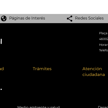
Páginas de Interés
Redes Sociales
Plaça
46002
Horari
Teléf
ad
Trámites
Atención
ciudadana
.
Medio ambiente y salud
Derec