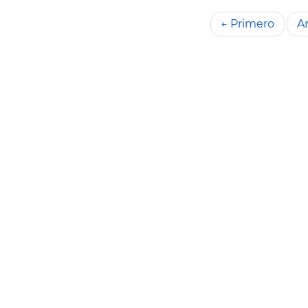
← Primero
An