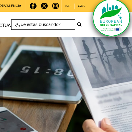
PPVALÈNCIA
VAL
CAS
CTUALIDAD