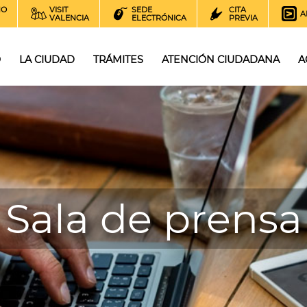
NO
VISIT
SEDE
CITA
A
VALENCIA
ELECTRÓNICA
PREVIA
O
LA CIUDAD
TRÁMITES
ATENCIÓN CIUDADANA
A
Sala de prensa