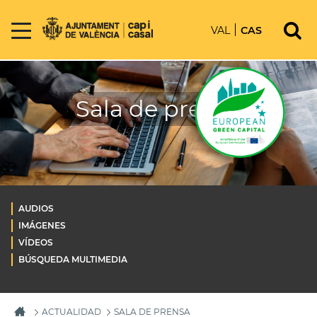
VAL
CAS
Sala de prensa
AUDIOS
IMÁGENES
VÍDEOS
BÚSQUEDA MULTIMEDIA
ACTUALIDAD
SALA DE PRENSA