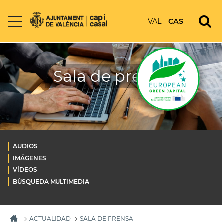
VAL
CAS
Sala de prensa
AUDIOS
IMÁGENES
VÍDEOS
BÚSQUEDA MULTIMEDIA
ACTUALIDAD
SALA DE PRENSA