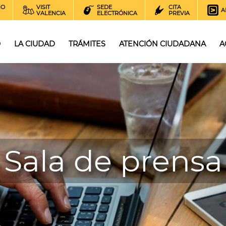
NO
VISIT
SEDE
CITA
A
VALENCIA
ELECTRÓNICA
PREVIA
O
LA CIUDAD
TRÁMITES
ATENCIÓN CIUDADANA
A
Sala de prensa