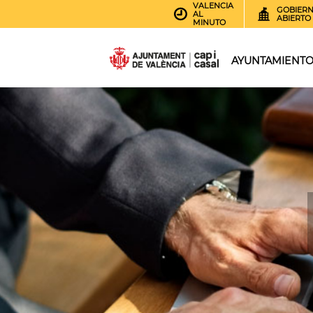
VALENCIA
GOBIER
AL
ABIERTO
MINUTO
AYUNTAMIENT