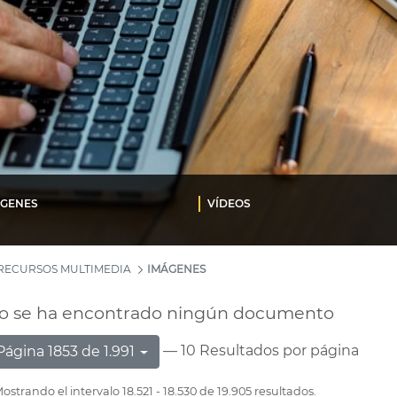
ÁGENES
VÍDEOS
RECURSOS MULTIMEDIA
IMÁGENES
o se ha encontrado ningún documento
— 10 Resultados por página
Página 1853 de 1.991
ostrando el intervalo 18.521 - 18.530 de 19.905 resultados.