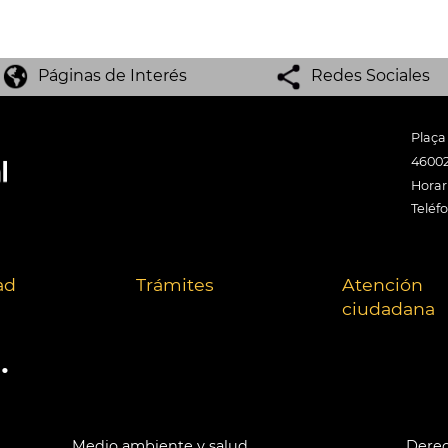
Páginas de Interés
Redes Sociales
Plaça
46002
Horari
Teléf
ad
Trámites
Atención
ciudadana
.
Medio ambiente y salud
Derec