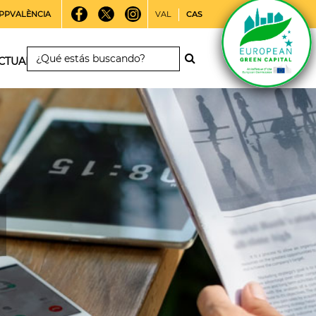
PPVALÈNCIA
VAL
CAS
CTUALIDAD