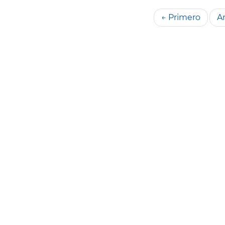
← Primero
An