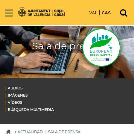
VAL
CAS
Sala de prensa
AUDIOS
IMÁGENES
VÍDEOS
BÚSQUEDA MULTIMEDIA
ACTUALIDAD
SALA DE PRENSA