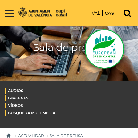
VAL
CAS
Sala de prensa
AUDIOS
IMÁGENES
VÍDEOS
BÚSQUEDA MULTIMEDIA
ACTUALIDAD
SALA DE PRENSA