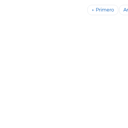
← Primero
An