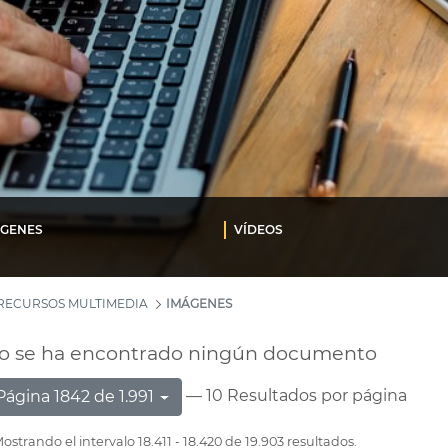
ÁGENES
VÍDEOS
RECURSOS MULTIMEDIA
IMÁGENES
o se ha encontrado ningún documento
— 10 Resultados por página
Página 1842 de 1.991
ostrando el intervalo 18.411 - 18.420 de 19.903 resultados.