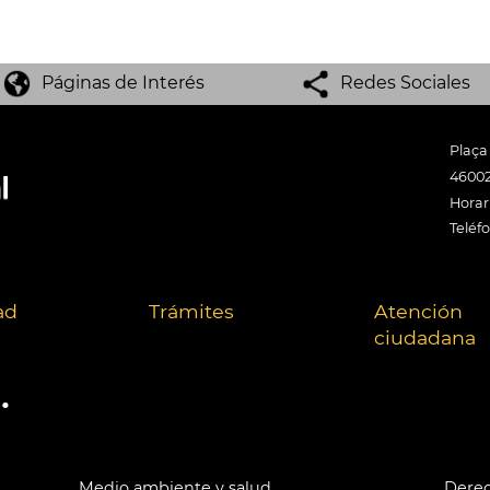
Páginas de Interés
Redes Sociales
Plaça
46002
Horari
Teléf
ad
Trámites
Atención
ciudadana
.
Medio ambiente y salud
Derec