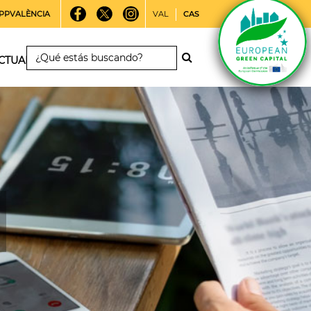
PPVALÈNCIA
VAL
CAS
CTUALIDAD