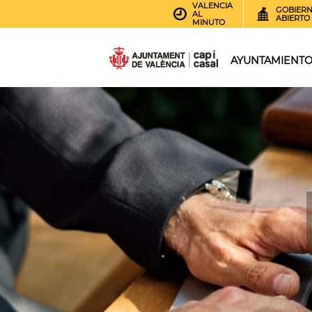
VALENCIA
GOBIER
AL
ABIERTO
MINUTO
AYUNTAMIENT