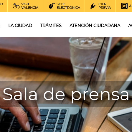
NO
VISIT
SEDE
CITA
A
VALENCIA
ELECTRÓNICA
PREVIA
O
LA CIUDAD
TRÁMITES
ATENCIÓN CIUDADANA
A
Sala de prensa