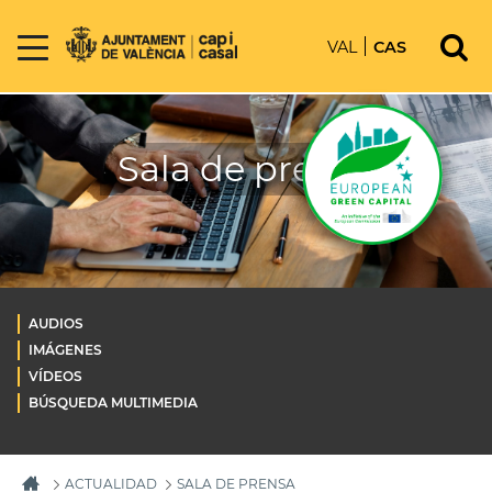
VAL
CAS
Sala de prensa
AUDIOS
IMÁGENES
VÍDEOS
BÚSQUEDA MULTIMEDIA
ACTUALIDAD
SALA DE PRENSA