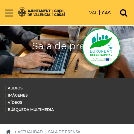
VAL
CAS
Sala de prensa
AUDIOS
IMÁGENES
VÍDEOS
BÚSQUEDA MULTIMEDIA
ACTUALIDAD
SALA DE PRENSA