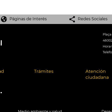
Páginas de Interés
Redes Sociales
Plaça
46002
Horari
Teléf
ad
Trámites
Atención
ciudadana
.
Medio ambiente y salud
Derec