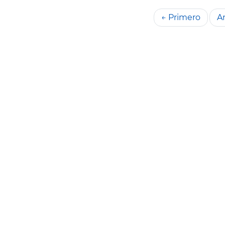
← Primero
An