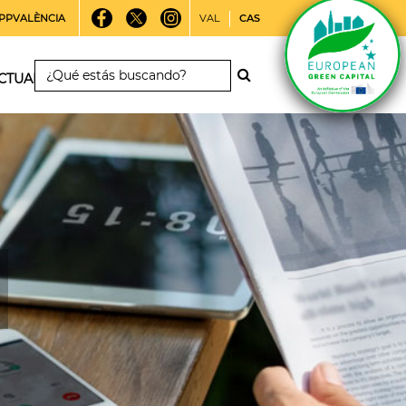
PPVALÈNCIA
VAL
CAS
CTUALIDAD