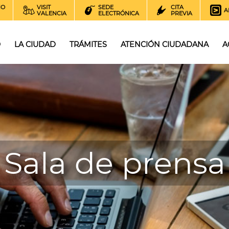
NO
VISIT
SEDE
CITA
A
VALENCIA
ELECTRÓNICA
PREVIA
O
LA CIUDAD
TRÁMITES
ATENCIÓN CIUDADANA
A
Sala de prensa