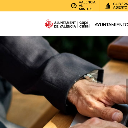
VALENCIA
GOBIER
AL
ABIERTO
MINUTO
AYUNTAMIENT