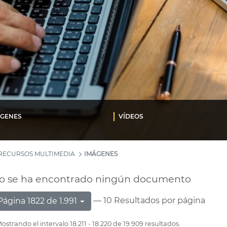
ÁGENES
VÍDEOS
RECURSOS MULTIMEDIA
IMÁGENES
o se ha encontrado ningún documento
— 10 Resultados por página
Página 1822 de 1.991
ostrando el intervalo 18.211 - 18.220 de 19.909 resultados.