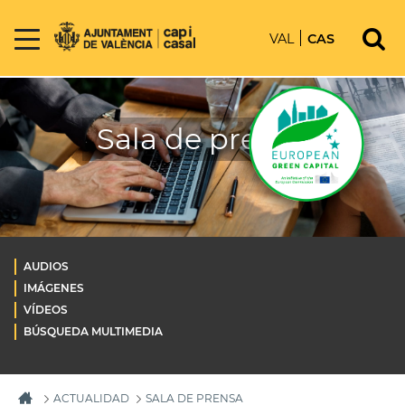
VAL
CAS
Sala de prensa
AUDIOS
IMÁGENES
VÍDEOS
BÚSQUEDA MULTIMEDIA
ACTUALIDAD
SALA DE PRENSA