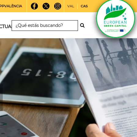
PPVALÈNCIA
VAL
CAS
CTUALIDAD