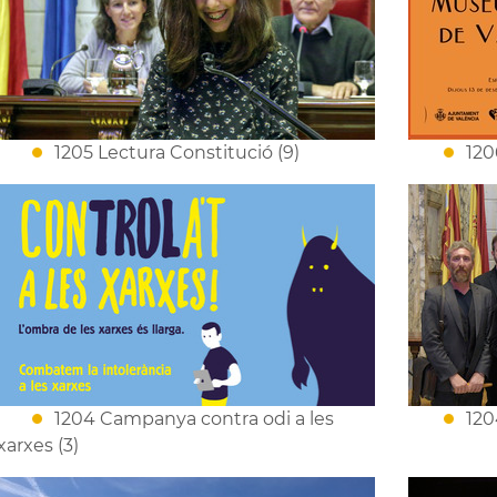
1205 Lectura Constitució (9)
120
1204 Campanya contra odi a les
120
xarxes (3)