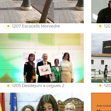
1207 Escocells Morvedre
120
1205 Desdejuni a cegues 2
120