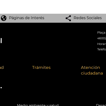
Páginas de Interés
Redes Sociales
Plaça
46002
Horari
Teléf
ad
Trámites
Atención
ciudadana
.
Medio ambiente y salud
Derec