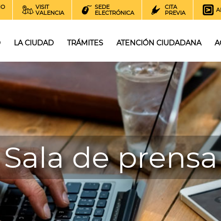
NO
VISIT
SEDE
CITA
A
VALENCIA
ELECTRÓNICA
PREVIA
O
LA CIUDAD
TRÁMITES
ATENCIÓN CIUDADANA
A
Sala de prensa