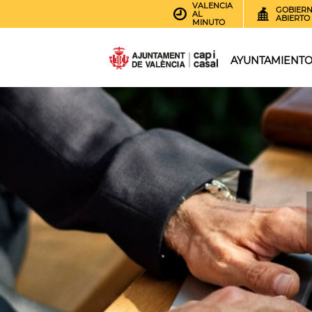
VALENCIA
GOBIER
AL
ABIERTO
MINUTO
AYUNTAMIENT