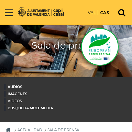
VAL
CAS
Sala de prensa
AUDIOS
IMÁGENES
VÍDEOS
BÚSQUEDA MULTIMEDIA
ACTUALIDAD
SALA DE PRENSA