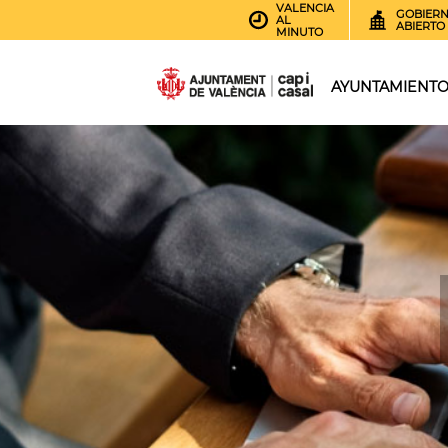
VALENCIA
GOBIER
AL
ABIERTO
MINUTO
AYUNTAMIENT