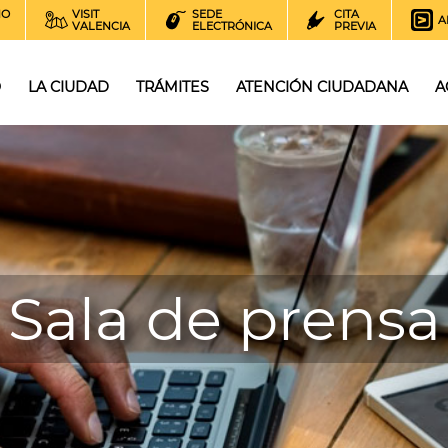
NO
VISIT
SEDE
CITA
A
VALENCIA
ELECTRÓNICA
PREVIA
O
LA CIUDAD
TRÁMITES
ATENCIÓN CIUDADANA
A
Sala de prensa