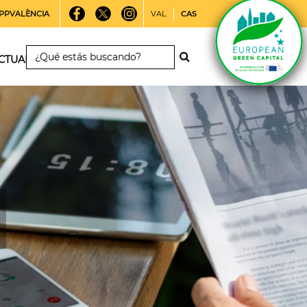
PPVALÈNCIA
VAL
CAS
CTUALIDAD