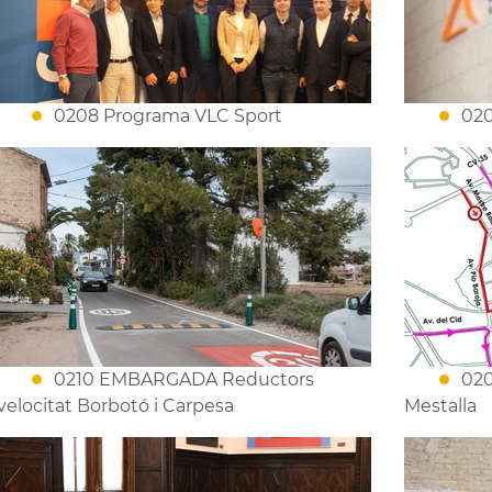
0208 Programa VLC Sport
020
0210 EMBARGADA Reductors
020
velocitat Borbotó i Carpesa
Mestalla