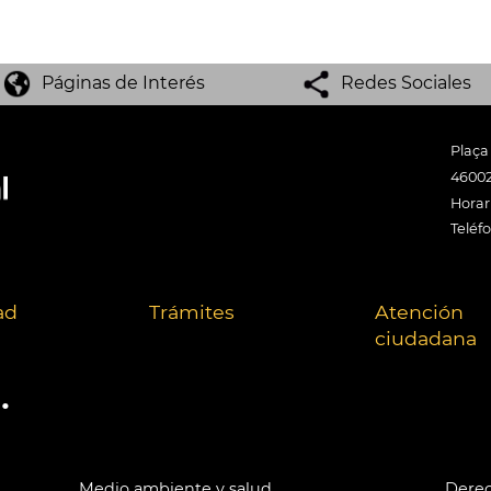
Páginas de Interés
Redes Sociales
Plaça
46002
Horari
Teléf
ad
Trámites
Atención
ciudadana
.
Medio ambiente y salud
Derec