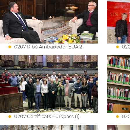
0207 Ribó Ambaixador EUA 2
020
0207 Certificats Europass (1)
020