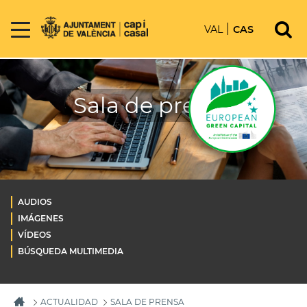
VAL
CAS
Sala de prensa
AUDIOS
IMÁGENES
VÍDEOS
BÚSQUEDA MULTIMEDIA
ACTUALIDAD
SALA DE PRENSA