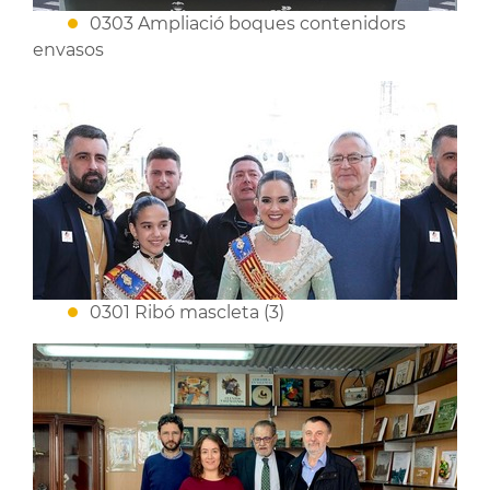
0303 Ampliació boques contenidors
envasos
0301 Ribó mascleta (3)