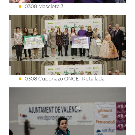
0308 Mascletà 3
0308 Cuponazo ONCE- Retallada