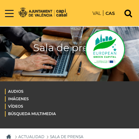
VAL
CAS
Sala de prensa
AUDIOS
IMÁGENES
VÍDEOS
BÚSQUEDA MULTIMEDIA
ACTUALIDAD
SALA DE PRENSA