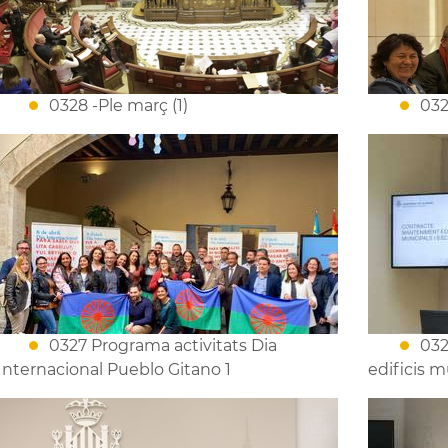
0328 -Ple març (1)
032
0327 Programa activitats Dia
032
Internacional Pueblo Gitano 1
edificis m