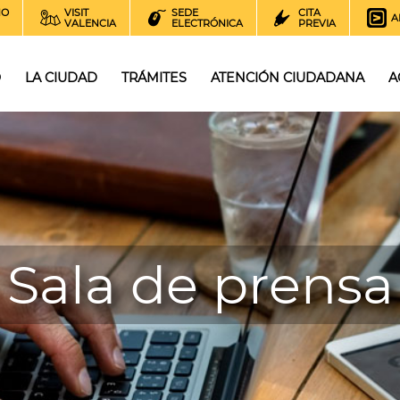
NO
VISIT
SEDE
CITA
A
VALENCIA
ELECTRÓNICA
PREVIA
O
LA CIUDAD
TRÁMITES
ATENCIÓN CIUDADANA
A
Sala de prensa