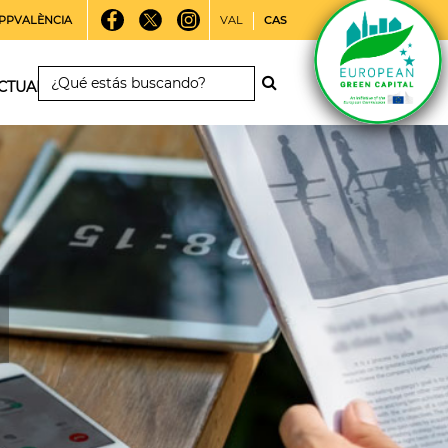
PPVALÈNCIA
VAL
CAS
CTUALIDAD