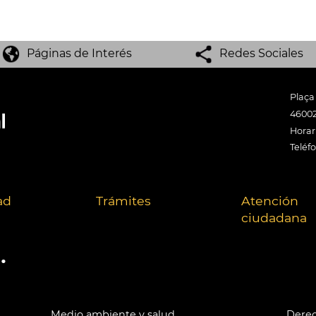
Páginas de Interés
Redes Sociales
Plaça
46002
Horari
Teléf
ad
Trámites
Atención
ciudadana
.
Medio ambiente y salud
Derec