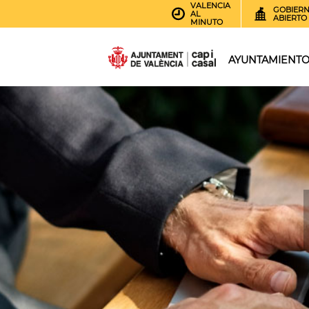
VALENCIA
GOBIER
AL
ABIERTO
MINUTO
AYUNTAMIENT