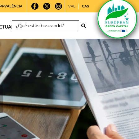
PPVALÈNCIA
VAL
CAS
CTUALIDAD