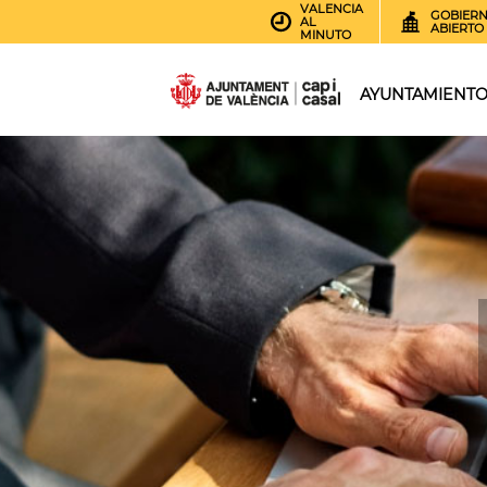
VALENCIA
GOBIER
AL
ABIERTO
MINUTO
AYUNTAMIENT