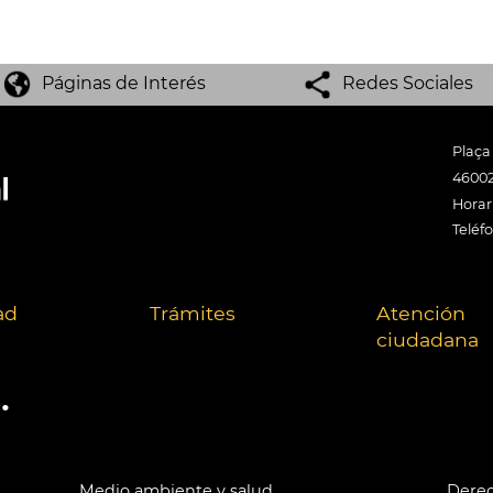
Páginas de Interés
Redes Sociales
Plaça
46002
Horari
Teléf
ad
Trámites
Atención
ciudadana
.
Medio ambiente y salud
Derec