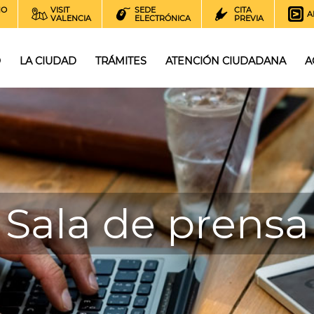
NO
VISIT
SEDE
CITA
A
VALENCIA
ELECTRÓNICA
PREVIA
O
LA CIUDAD
TRÁMITES
ATENCIÓN CIUDADANA
A
Sala de prensa