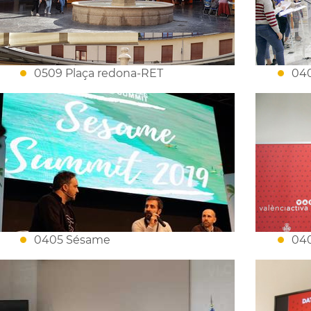
0509 Plaça redona-RET
040
0405 Sésame
040