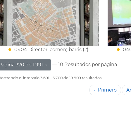
0404 Directori comerç barris (2)
040
— 10 Resultados por página
Página 370 de 1.991
ostrando el intervalo 3.691 - 3.700 de 19.909 resultados.
← Primero
An