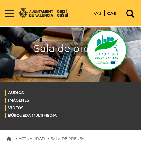
VAL
CAS
Sala de prensa
AUDIOS
IMÁGENES
VÍDEOS
BÚSQUEDA MULTIMEDIA
ACTUALIDAD
SALA DE PRENSA