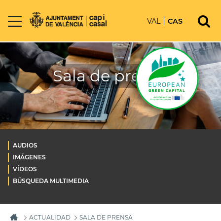
VAL
CAS
Sala de prensa
AUDIOS
IMÁGENES
VÍDEOS
BÚSQUEDA MULTIMEDIA
ACTUALIDAD
SALA DE PRENSA