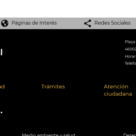
Páginas de Interés
Redes Sociales
Plaça
46002
Horari
Teléf
ad
Trámites
Atención
ciudadana
.
Medio ambiente y salud
Derec