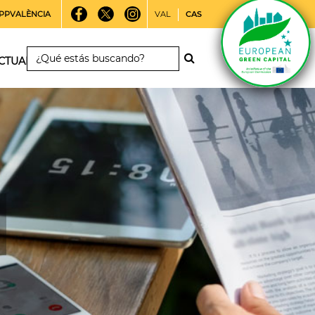
PPVALÈNCIA
VAL
CAS
CTUALIDAD