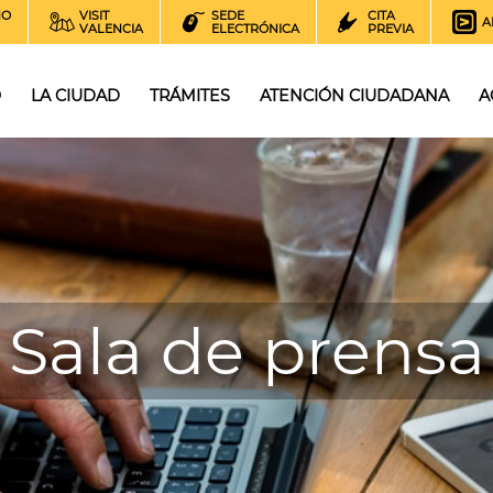
NO
VISIT
SEDE
CITA
A
VALENCIA
ELECTRÓNICA
PREVIA
O
LA CIUDAD
TRÁMITES
ATENCIÓN CIUDADANA
A
Sala de prensa