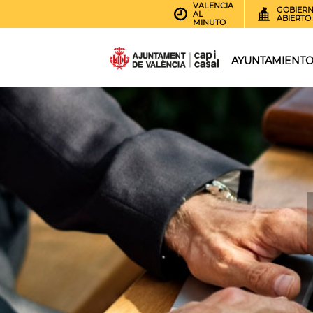
VALENCIA
GOBIER
AL
ABIERTO
MINUTO
AYUNTAMIENT