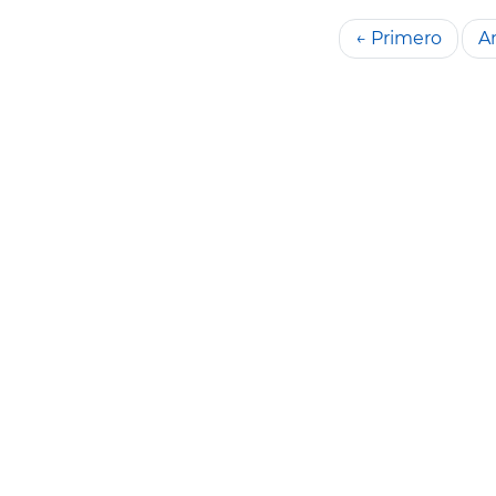
← Primero
An