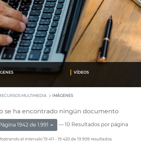
ÁGENES
VÍDEOS
RECURSOS MULTIMEDIA
IMÁGENES
o se ha encontrado ningún documento
— 10 Resultados por página
Página 1942 de 1.991
ostrando el intervalo 19.411 - 19.420 de 19.909 resultados.