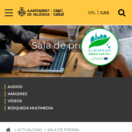
VAL
CAS
Sala de prensa
AUDIOS
IMÁGENES
VÍDEOS
BÚSQUEDA MULTIMEDIA
ACTUALIDAD
SALA DE PRENSA