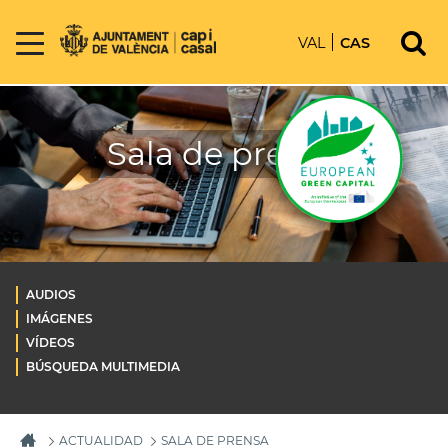
VAL
CAS
Sala de prensa
AUDIOS
IMÁGENES
VÍDEOS
BÚSQUEDA MULTIMEDIA
ACTUALIDAD
SALA DE PRENSA