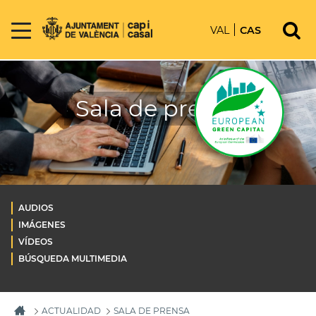
VAL
CAS
Sala de prensa
AUDIOS
IMÁGENES
VÍDEOS
BÚSQUEDA MULTIMEDIA
ACTUALIDAD
SALA DE PRENSA