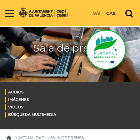
VAL
CAS
Sala de prensa
AUDIOS
IMÁGENES
VÍDEOS
BÚSQUEDA MULTIMEDIA
ACTUALIDAD
SALA DE PRENSA