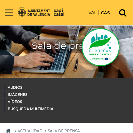
VAL
CAS
Sala de prensa
AUDIOS
IMÁGENES
VÍDEOS
BÚSQUEDA MULTIMEDIA
ACTUALIDAD
SALA DE PRENSA