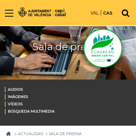
VAL
CAS
Sala de prensa
AUDIOS
IMÁGENES
VÍDEOS
BÚSQUEDA MULTIMEDIA
ACTUALIDAD
SALA DE PRENSA