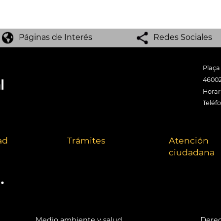
Páginas de Interés
Redes Sociales
Plaça
46002
Horari
Teléf
ad
Trámites
Atención
ciudadana
.
Medio ambiente y salud
Derec