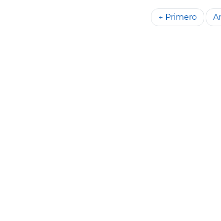
← Primero
An