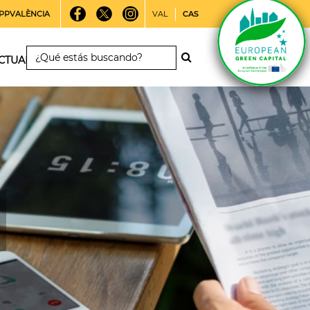
PPVALÈNCIA
VAL
CAS
CTUALIDAD