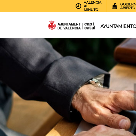
VALENCIA
GOBIER
AL
ABIERTO
MINUTO
AYUNTAMIENT