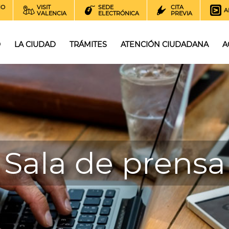
NO
VISIT
SEDE
CITA
A
VALENCIA
ELECTRÓNICA
PREVIA
O
LA CIUDAD
TRÁMITES
ATENCIÓN CIUDADANA
A
Sala de prensa