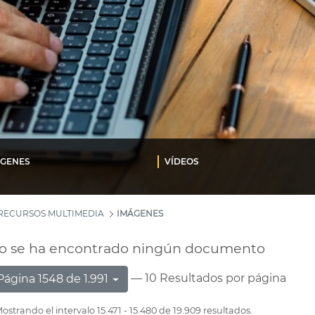
ÁGENES
VÍDEOS
RECURSOS MULTIMEDIA
IMÁGENES
o se ha encontrado ningún documento
— 10 Resultados por página
Página 1548 de 1.991
ostrando el intervalo 15.471 - 15.480 de 19.909 resultados.