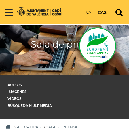
VAL
CAS
Sala de prensa
AUDIOS
IMÁGENES
VÍDEOS
BÚSQUEDA MULTIMEDIA
ACTUALIDAD
SALA DE PRENSA