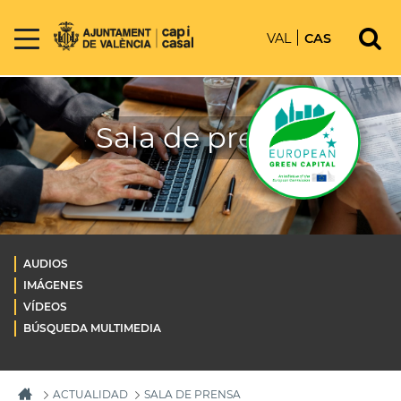
VAL
CAS
Sala de prensa
AUDIOS
IMÁGENES
VÍDEOS
BÚSQUEDA MULTIMEDIA
ACTUALIDAD
SALA DE PRENSA