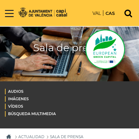
VAL
CAS
Sala de prensa
AUDIOS
IMÁGENES
VÍDEOS
BÚSQUEDA MULTIMEDIA
ACTUALIDAD
SALA DE PRENSA