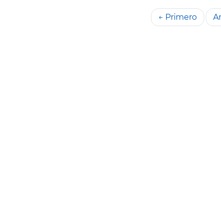
← Primero
An