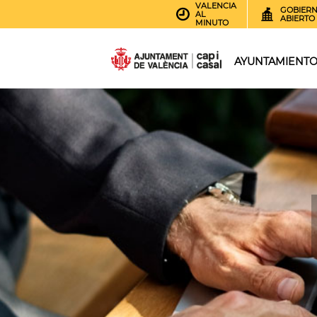
VALENCIA
GOBIER
AL
ABIERTO
MINUTO
AYUNTAMIENT