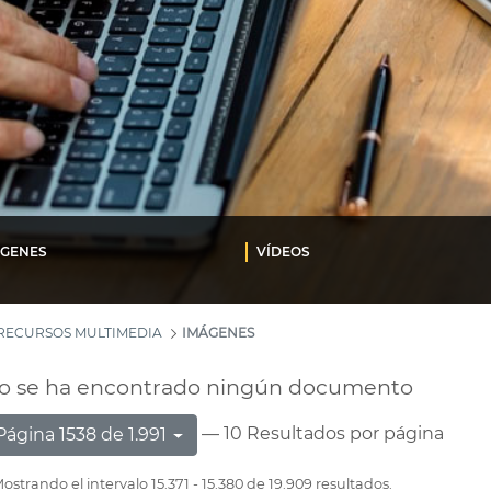
ÁGENES
VÍDEOS
RECURSOS MULTIMEDIA
IMÁGENES
o se ha encontrado ningún documento
— 10 Resultados por página
Página 1538 de 1.991
ostrando el intervalo 15.371 - 15.380 de 19.909 resultados.