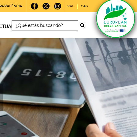
PPVALÈNCIA
VAL
CAS
CTUALIDAD