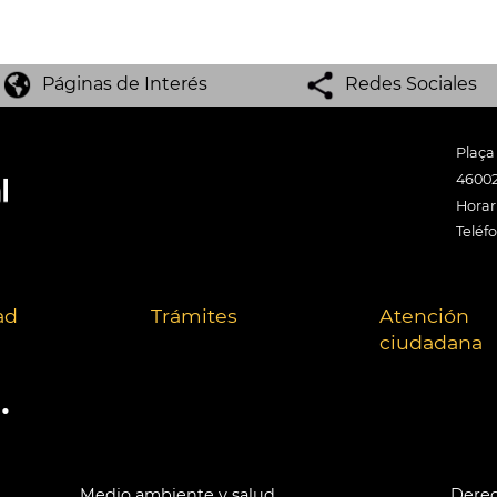
Páginas de Interés
Redes Sociales
Plaça
46002
Horari
Teléf
ad
Trámites
Atención
ciudadana
.
Medio ambiente y salud
Derec