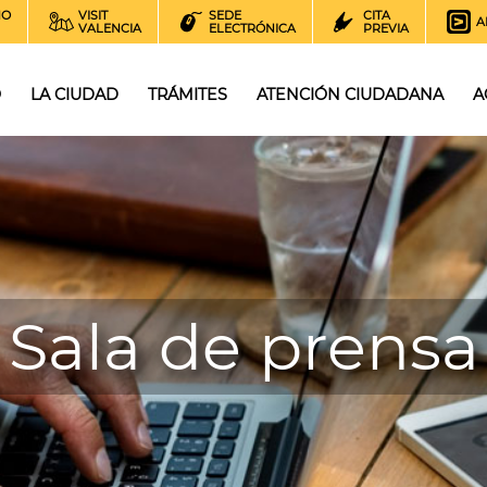
NO
VISIT
SEDE
CITA
A
VALENCIA
ELECTRÓNICA
PREVIA
O
LA CIUDAD
TRÁMITES
ATENCIÓN CIUDADANA
A
Sala de prensa