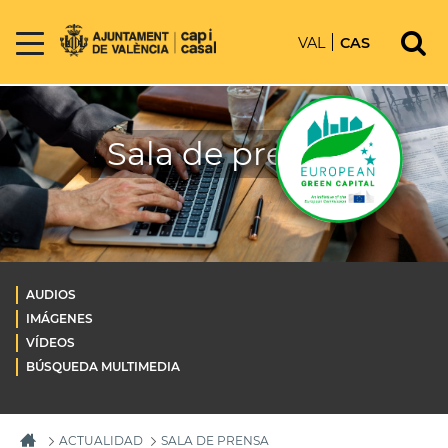
VAL
CAS
Sala de prensa
AUDIOS
IMÁGENES
VÍDEOS
BÚSQUEDA MULTIMEDIA
ACTUALIDAD
SALA DE PRENSA