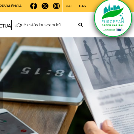
PPVALÈNCIA
VAL
CAS
CTUALIDAD