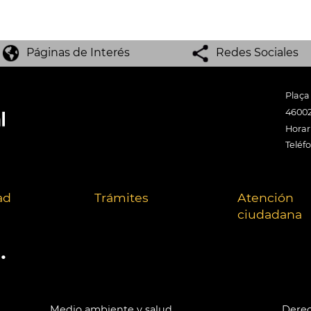
Páginas de Interés
Redes Sociales
Plaça
46002
Horari
Teléf
ad
Trámites
Atención
ciudadana
.
Medio ambiente y salud
Derec