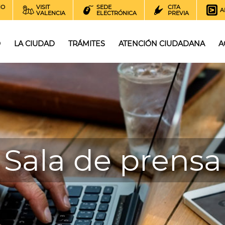
NO
VISIT
SEDE
CITA
A
VALENCIA
ELECTRÓNICA
PREVIA
O
LA CIUDAD
TRÁMITES
ATENCIÓN CIUDADANA
A
Sala de prensa