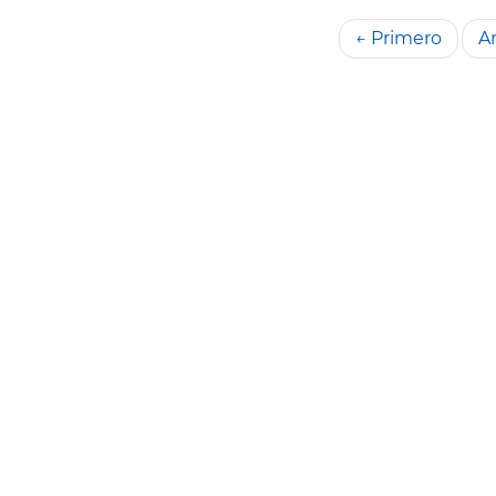
← Primero
An