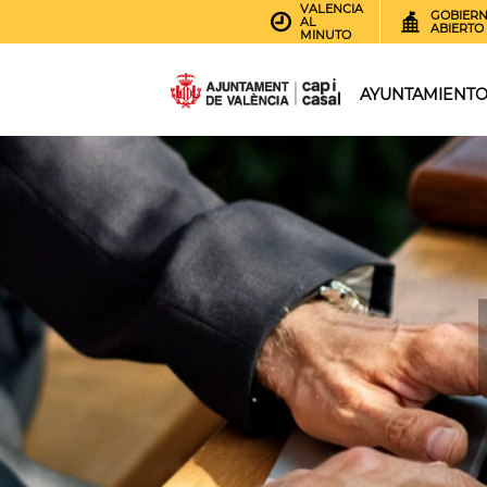
VALENCIA
GOBIER
AL
ABIERTO
MINUTO
AYUNTAMIENT