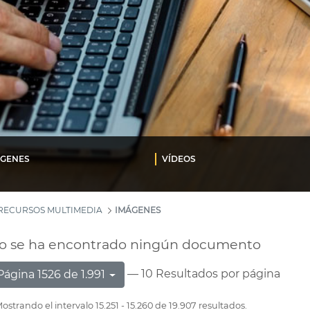
ÁGENES
VÍDEOS
RECURSOS MULTIMEDIA
IMÁGENES
o se ha encontrado ningún documento
— 10 Resultados por página
Página 1526 de 1.991
ostrando el intervalo 15.251 - 15.260 de 19.907 resultados.