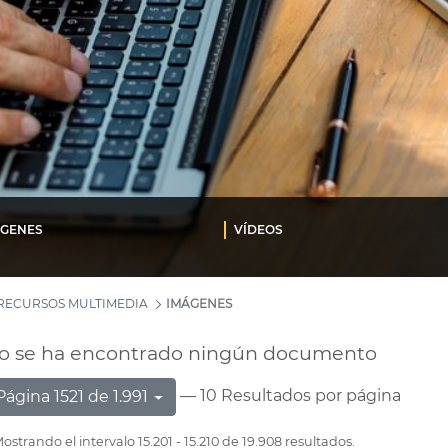
ÁGENES
VÍDEOS
RECURSOS MULTIMEDIA
IMÁGENES
o se ha encontrado ningún documento
— 10 Resultados por página
Página 1521 de 1.991
ostrando el intervalo 15.201 - 15.210 de 19.908 resultados.