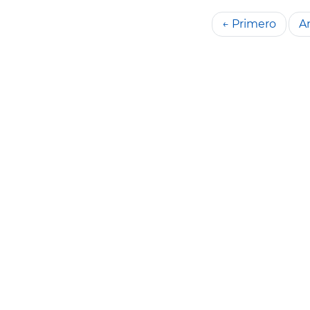
← Primero
An