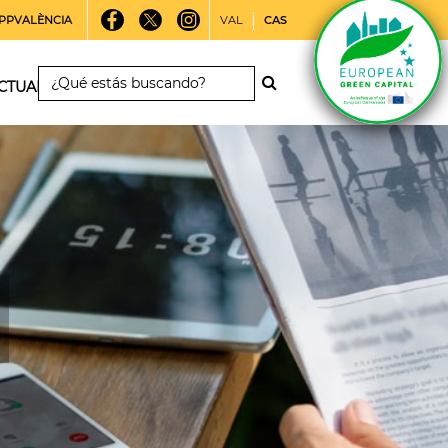
PPVALÈNCIA
VAL
CAS
CTUALIDAD