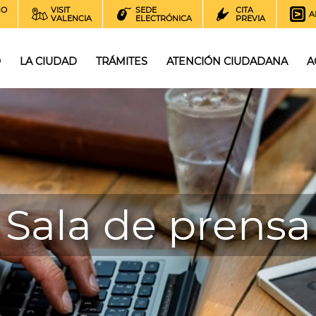
NO
VISIT
SEDE
CITA
A
VALENCIA
ELECTRÓNICA
PREVIA
O
LA CIUDAD
TRÁMITES
ATENCIÓN CIUDADANA
A
Sala de prensa