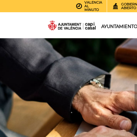
VALENCIA
GOBIER
AL
ABIERTO
MINUTO
AYUNTAMIENT