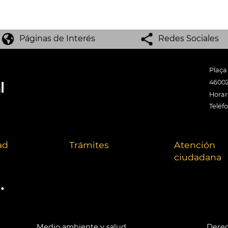
Páginas de Interés
Redes Sociales
Plaça
46002
Horari
Teléf
ad
Trámites
Atención
ciudadana
.
Medio ambiente y salud
Derec