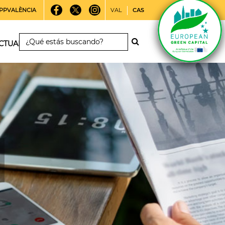
PPVALÈNCIA
VAL
CAS
CTUALIDAD