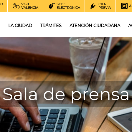
NO
VISIT
SEDE
CITA
A
VALENCIA
ELECTRÓNICA
PREVIA
O
LA CIUDAD
TRÁMITES
ATENCIÓN CIUDADANA
A
Sala de prensa