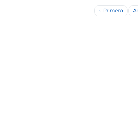
← Primero
An