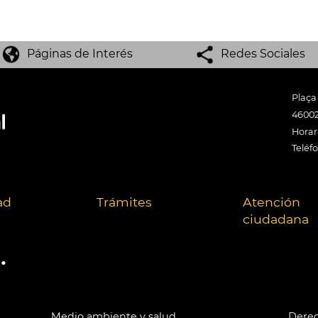
Páginas de Interés
Redes Sociales
Plaça
46002
Horari
Teléf
ad
Trámites
Atención
ciudadana
.
Medio ambiente y salud
Derec