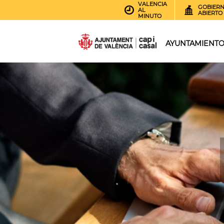
VALENCIA
GOBIER
AL
ABIERTO
MINUTO
AYUNTAMIENT