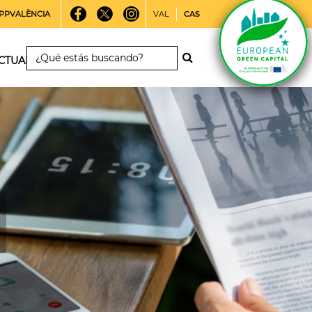
PPVALÈNCIA
VAL
CAS
CTUALIDAD