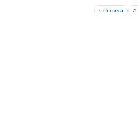
← Primero
An