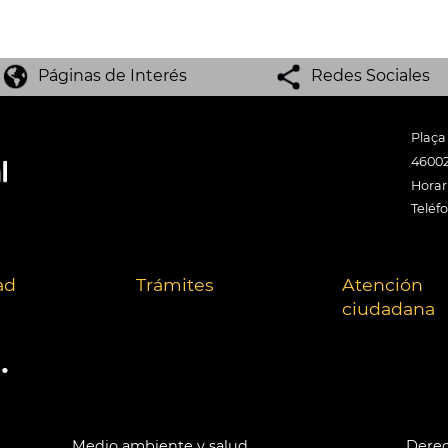
Páginas de Interés
Redes Sociales
Plaça
46002
Horari
Teléf
ad
Trámites
Atención
ciudadana
.
Medio ambiente y salud
Derec