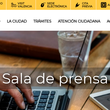
NO
VISIT
SEDE
CITA
A
VALENCIA
ELECTRÓNICA
PREVIA
O
LA CIUDAD
TRÁMITES
ATENCIÓN CIUDADANA
A
Sala de prensa