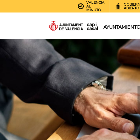
VALENCIA
GOBIER
AL
ABIERTO
MINUTO
AYUNTAMIENT