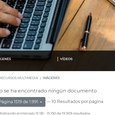
ÁGENES
VÍDEOS
RECURSOS MULTIMEDIA
IMÁGENES
o se ha encontrado ningún documento
— 10 Resultados por página
Página 1519 de 1.991
ostrando el intervalo 15.181 - 15.190 de 19.909 resultados.