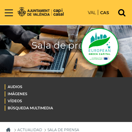
VAL
CAS
Sala de prensa
AUDIOS
IMÁGENES
VÍDEOS
BÚSQUEDA MULTIMEDIA
ACTUALIDAD
SALA DE PRENSA