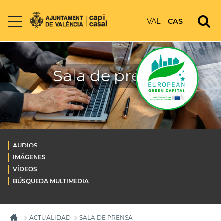
VAL
CAS
Sala de prensa
AUDIOS
IMÁGENES
VÍDEOS
BÚSQUEDA MULTIMEDIA
ACTUALIDAD
SALA DE PRENSA