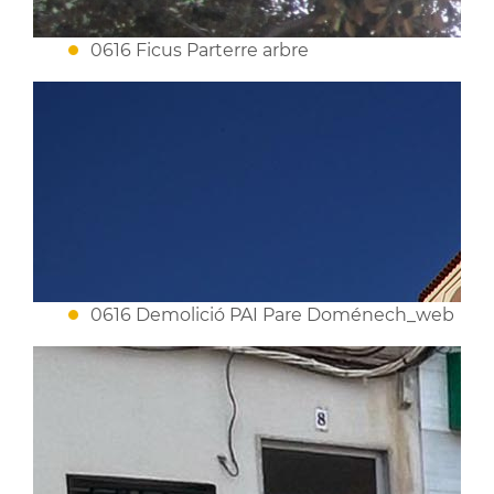
0616 Ficus Parterre arbre
0616 Demolició PAI Pare Doménech_web