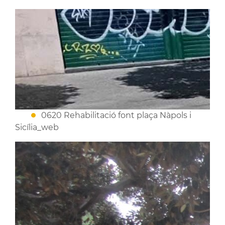
0620 Rehabilitació font plaça Nàpols i
Sicília_web