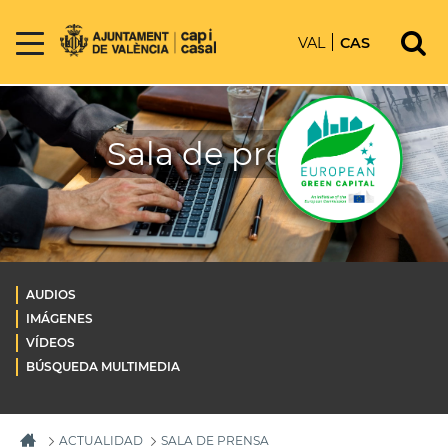
VAL
CAS
Sala de prensa
AUDIOS
IMÁGENES
VÍDEOS
BÚSQUEDA MULTIMEDIA
ACTUALIDAD
SALA DE PRENSA