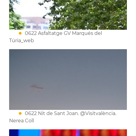
0622 Asfaltatge GV Marqués del
Túria_web
0622 Nit de Sant Joan. @Visitvalència.
Nerea Coll