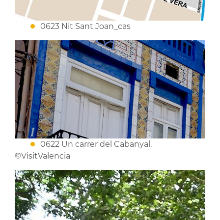
0623 Nit Sant Joan_cas
0622 Un carrer del Cabanyal.
©VisitValencia