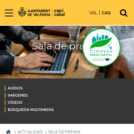
VAL
CAS
Sala de prensa
AUDIOS
IMÁGENES
VÍDEOS
BÚSQUEDA MULTIMEDIA
ACTUALIDAD
SALA DE PRENSA