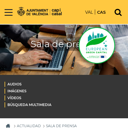
VAL
CAS
Sala de prensa
AUDIOS
IMÁGENES
VÍDEOS
BÚSQUEDA MULTIMEDIA
ACTUALIDAD
SALA DE PRENSA