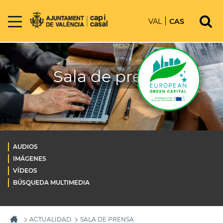
VAL
CAS
Sala de prensa
AUDIOS
IMÁGENES
VÍDEOS
BÚSQUEDA MULTIMEDIA
ACTUALIDAD
SALA DE PRENSA