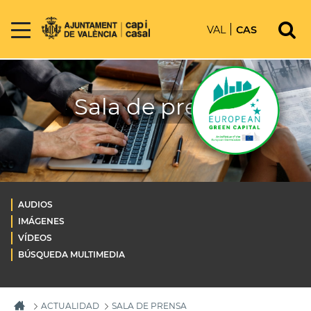
VAL
CAS
Sala de prensa
AUDIOS
IMÁGENES
VÍDEOS
BÚSQUEDA MULTIMEDIA
ACTUALIDAD
SALA DE PRENSA