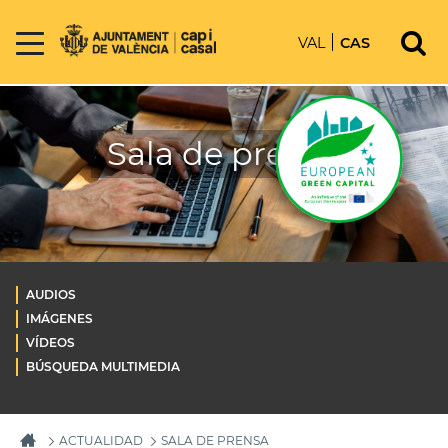
VAL
CAS
Sala de prensa
AUDIOS
IMÁGENES
VÍDEOS
BÚSQUEDA MULTIMEDIA
ACTUALIDAD
SALA DE PRENSA