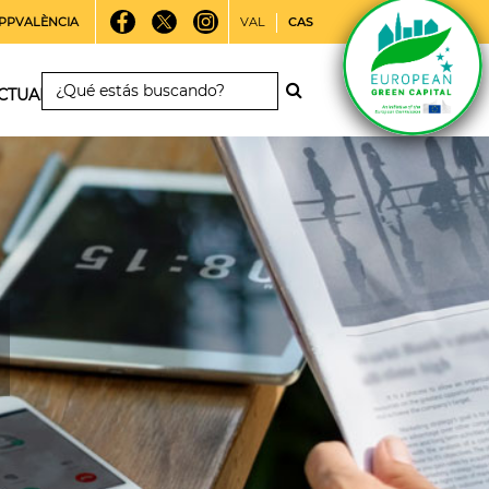
PPVALÈNCIA
VAL
CAS
CTUALIDAD