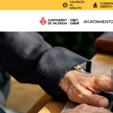
VALENCIA
GOBIER
AL
ABIERTO
MINUTO
AYUNTAMIENT