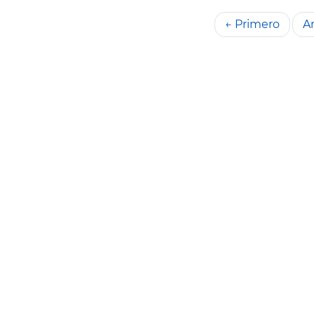
← Primero
An