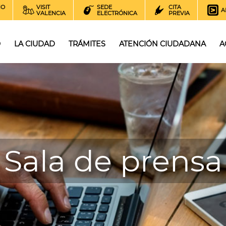
NO
VISIT
SEDE
CITA
A
VALENCIA
ELECTRÓNICA
PREVIA
O
LA CIUDAD
TRÁMITES
ATENCIÓN CIUDADANA
A
Sala de prensa