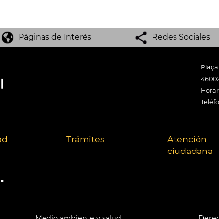
Páginas de Interés
Redes Sociales
Plaça
46002
Horari
Teléf
ad
Trámites
Atención
ciudadana
.
Medio ambiente y salud
Derec