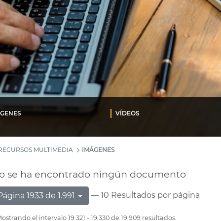
ÁGENES
VÍDEOS
RECURSOS MULTIMEDIA
IMÁGENES
o se ha encontrado ningún documento
— 10 Resultados por página
Página 1933 de 1.991
ostrando el intervalo 19.321 - 19.330 de 19.909 resultados.