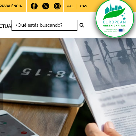
PPVALÈNCIA
VAL
CAS
CTUALIDAD