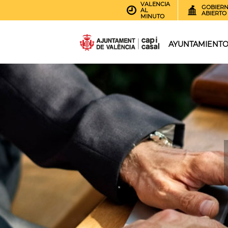
VALENCIA
GOBIER
AL
ABIERTO
MINUTO
AYUNTAMIENT