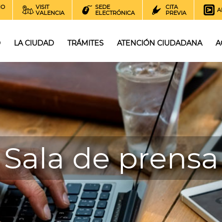
NO
VISIT
SEDE
CITA
A
VALENCIA
ELECTRÓNICA
PREVIA
O
LA CIUDAD
TRÁMITES
ATENCIÓN CIUDADANA
A
Sala de prensa