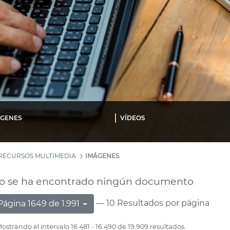
ÁGENES
VÍDEOS
RECURSOS MULTIMEDIA
IMÁGENES
o se ha encontrado ningún documento
— 10 Resultados por página
Página 1649 de 1.991
ostrando el intervalo 16.481 - 16.490 de 19.909 resultados.