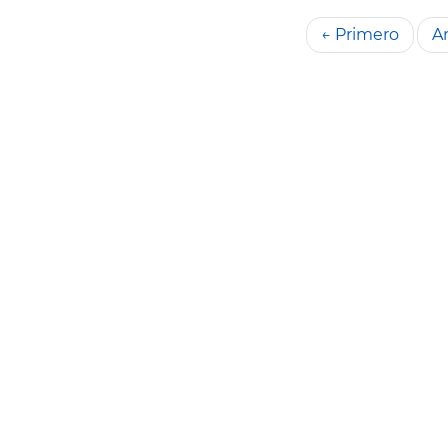
← Primero
An