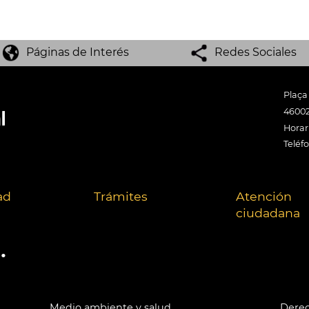
Páginas de Interés
Redes Sociales
Plaça
46002
Horari
Teléf
ad
Trámites
Atención
ciudadana
.
Medio ambiente y salud
Derec